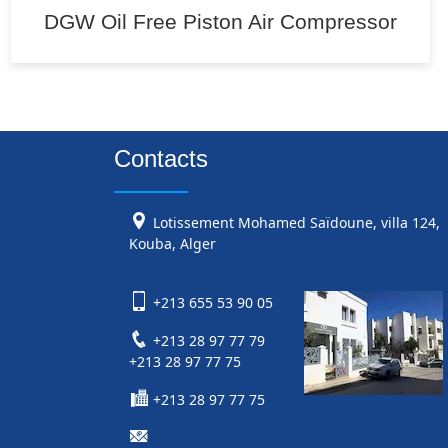
DGW Oil Free Piston Air Compressor
Contacts
Lotissement Mohamed Saïdoune, villa 124,
Kouba, Alger
+213 655 53 90 05
+213 28 97 77 79
+213 28 97 77 75
+213 28 97 77 75