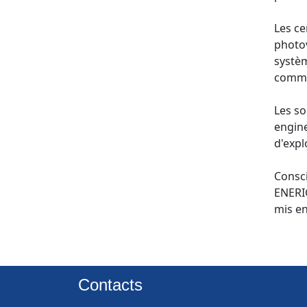
Les ce
photov
systèm
comman
Les so
engine
d'explo
Consci
ENERIG
Contacts