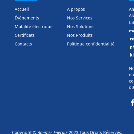
Accueil
A propos
Am
Al
Évènements
Nos Services
fa
Mobilité électrique
Nos Solutions
mo
Certificats
Nos Produits
ce
Contacts
Politique confidentialité
p
ki
No
da
co
d'
Copyright ©
Amimer Energie
2023 Tous Droits Réservés.