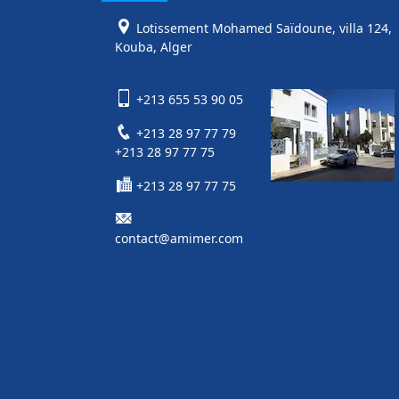
Lotissement Mohamed Saïdoune, villa 124,
Kouba, Alger
+213 655 53 90 05
+213 28 97 77 79
+213 28 97 77 75
+213 28 97 77 75
contact@amimer.com