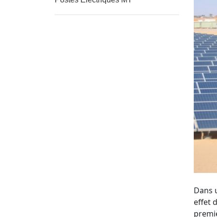
Dans u
effet 
premiè