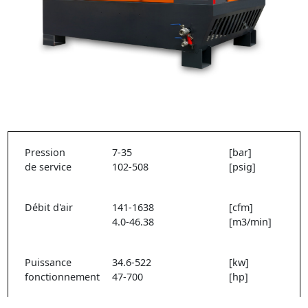
Pression
7-35
[bar]
de service
102-508
[psig]
Débit d'air
141-1638
[cfm]
4.0-46.38
[m3/min]
Puissance
34.6-522
[kw]
fonctionnement
47-700
[hp]