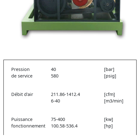
Pression
40
[bar]
de service
580
[psig]
Débit d'air
211.86-1412.4
[cfm]
6-40
[m3/min]
Puissance
75-400
[kw]
fonctionnement
100.58-536.4
[hp]