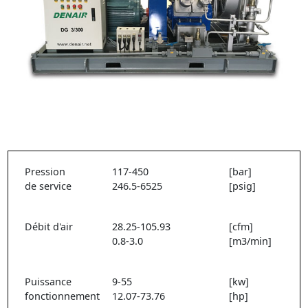
Pression
117-450
[bar]
de service
246.5-6525
[psig]
Débit d'air
28.25-105.93
[cfm]
0.8-3.0
[m3/min]
Puissance
9-55
[kw]
fonctionnement
12.07-73.76
[hp]