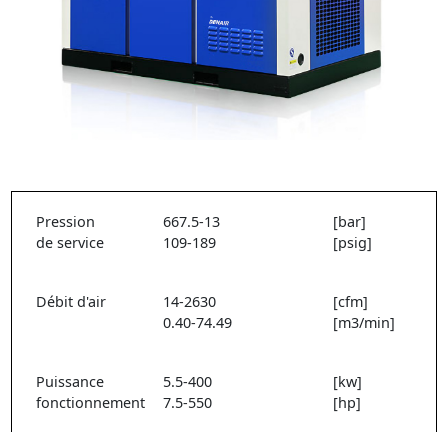
Pression
667.5-13
[bar]
de service
109-189
[psig]
Débit d'air
14-2630
[cfm]
0.40-74.49
[m3/min]
Puissance
5.5-400
[kw]
fonctionnement
7.5-550
[hp]