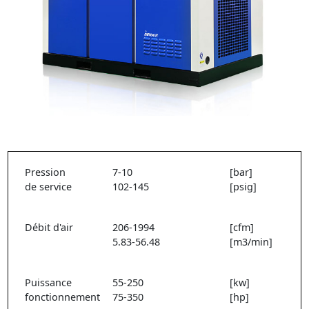
Pression
7-10
[bar]
de service
102-145
[psig]
Débit d'air
206-1994
[cfm]
5.83-56.48
[m3/min]
Puissance
55-250
[kw]
fonctionnement
75-350
[hp]