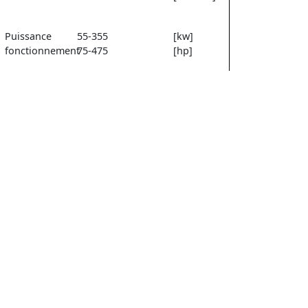
Puissance
55-355
[kw]
fonctionnement
75-475
[hp]