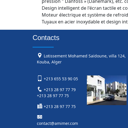
pression " Danfoss » (Danemark), etc. 
Design intelligent de l'écran tactile et 
Moteur électrique et système de refroid
Tuyaux en acier inoxydable et design i
Contacts
Lotissement Mohamed Saïdoune, villa 124,
Kouba, Alger
+213 655 53 90 05
+213 28 97 77 79
+213 28 97 77 75
+213 28 97 77 75
contact@amimer.com