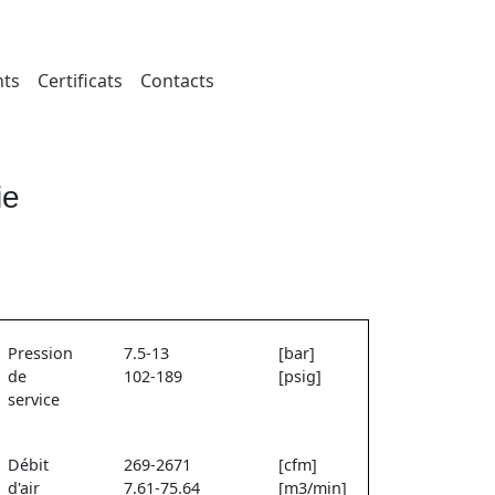
ts
Certificats
Contacts
ie
Pression
7.5-13
[bar]
de
102-189
[psig]
service
Débit
269-2671
[cfm]
d'air
7.61-75.64
[m3/min]