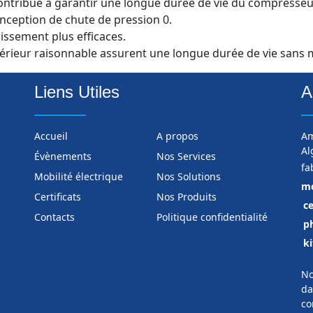
contribue à garantir une longue durée de vie du compresseu
conception de chute de pression 0.
issement plus efficaces.
ntérieur raisonnable assurent une longue durée de vie sans
Liens Utiles
A
Accueil
A propos
Am
Al
Évènements
Nos Services
fa
Mobilité électrique
Nos Solutions
mo
Certificats
Nos Produits
ce
Contacts
Politique confidentialité
p
ki
No
da
co