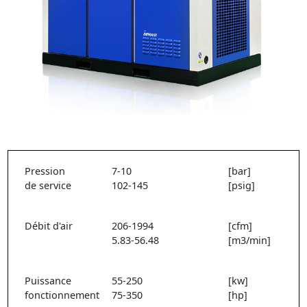
Pression
7-10
[bar]
de service
102-145
[psig]
Débit d'air
206-1994
[cfm]
5.83-56.48
[m3/min]
Puissance
55-250
[kw]
fonctionnement
75-350
[hp]