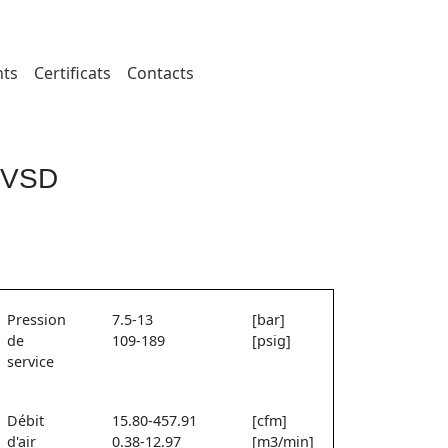
ts
Certificats
Contacts
M VSD
Pression
7.5-13
[bar]
de
109-189
[psig]
service
Débit
15.80-457.91
[cfm]
d'air
0.38-12.97
[m3/min]