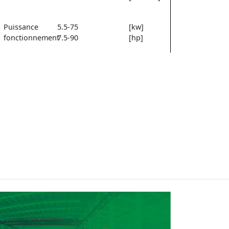
Puissance
5.5-75
[kw]
fonctionnement
7.5-90
[hp]