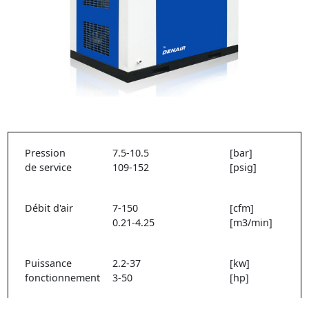
Pression
7.5-10.5
[bar]
de service
109-152
[psig]
Débit d'air
7-150
[cfm]
0.21-4.25
[m3/min]
Puissance
2.2-37
[kw]
fonctionnement
3-50
[hp]